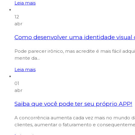
Leia mais
12
abr
Como desenvolver uma identidade visual 
Pode parecer irônico, mas acredite é mais fácil adqu
mente da...
Leia mais
01
abr
Saiba que você pode ter seu próprio APP!
A concorrência aumenta cada vez mais no mundo da
clientes, aumentar o faturamento e consequentemen