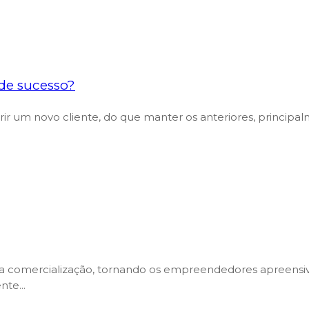
de sucesso?
irir um novo cliente, do que manter os anteriores, principa
 comercialização, tornando os empreendedores apreensiv
te...