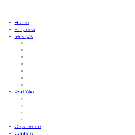
Home
Empresa
Serviços
Marketing Digital & Tráfego Pago
Posicionamento em I.A. (GEO)
MKT Digital para Restaurantes
MKT Digital para Médicos
Websites e Lojas E-commerce
Logomarcas e Kit Empresa
Hospedagem & Suporte
Portfólio
Gerenciamento Redes Sociais
Criação de Logomarcas
Sites e E-commerce
Impressos
Orçamento
Contato