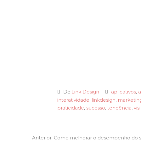
De:
Link Design
aplicativos
,
interatividade
,
linkdesign
,
marketing
praticidade
,
sucesso
,
tendência
,
vis
Navegação
Previous
Anterior:
Como melhorar o desempenho do se