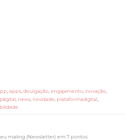
app
,
apps
,
divulgação
,
engajamento
,
inovação
,
digital
,
news
,
novidade
,
plataformadigital
,
ibilidade
u mailing (Newsletter) em 7 pontos