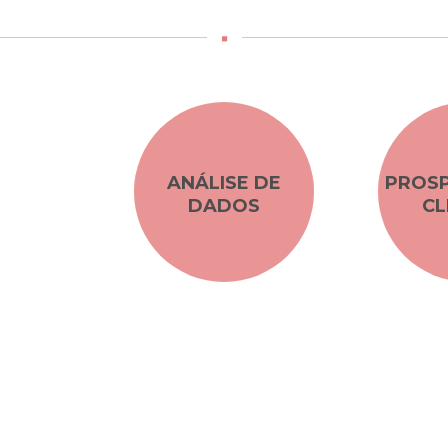
ANÁLISE DE
PROS
MENTO
DADOS
CL
GICO
lis e regiões próximas para desenvolver estraté
aos objetivos específicos de cada cliente.