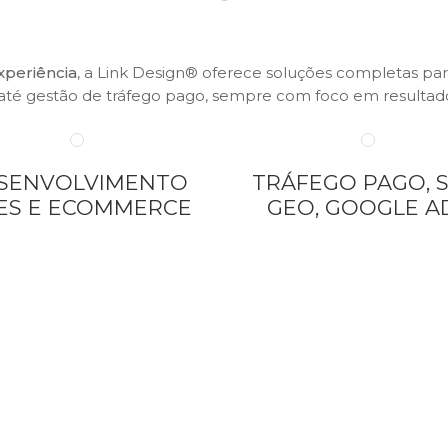
xperiência
, a Link Design® oferece soluções completas pa
l até gestão de tráfego pago, sempre com foco em resulta
SENVOLVIMENTO
TRÁFEGO PAGO, S
TES E ECOMMERCE
GEO, GOOGLE A
Nosso Método