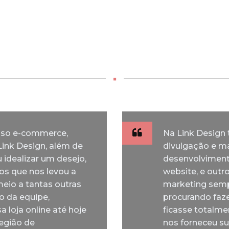
Nossos clientes falam…
sso e-commerce,
Na Link Design 
ink Design, além de
divulgação e m
 idealizar um desejo,
desenvolviment
os que nos levou a
website, e outr
eio a tantas outras
marketing semp
o da equipe,
procurando faz
 loja online até hoje
ficasse totalmen
região de
nos forneceu s