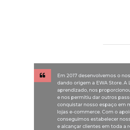
Experiente
e-
seu
estratégias
em
commerce
público
mais
Design
personalizados,
alvo
eficientes.
integrados
através
com
das
plataformas
melhores
de
estratégias
Market
de
Place
Tráfego
e
Pago
Redes
Sociais,
Em 2017 desenvolvemos o no
para
dando origem a EWA Store. A L
você
aprendizado, nos proporcionou
vender
e nos permitiu dar outros pass
mais!
conquistar nosso espaço em m
lojas e-commerce. Com o apoi
conseguimos estabelecer nossa
e alcançar clientes em toda a 