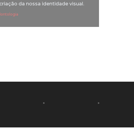
 criação da nossa identidade visual.
dontologia
C