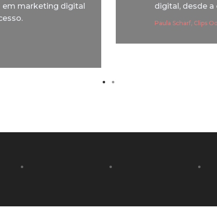
s em marketing digital
digital, desde a
cesso.
Paula Scharf, Clips O