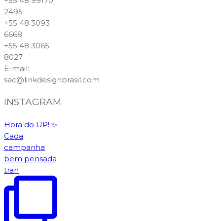
+55 48 99170
2495
+55 48 3093
6668
+55 48 3065
8027
E-mail
:
sac@linkdesignbrasil.com
INSTAGRAM
Hora do UP! ✨️
Cada
campanha
bem pensada
tran