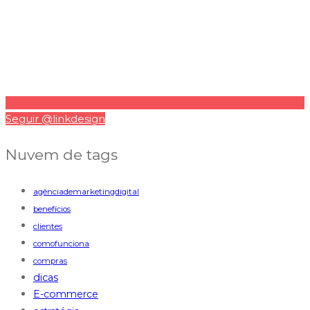
Seguir @linkdesign
Nuvem de tags
agênciademarketingdigital
benefícios
clientes
comofunciona
compras
dicas
E-commerce