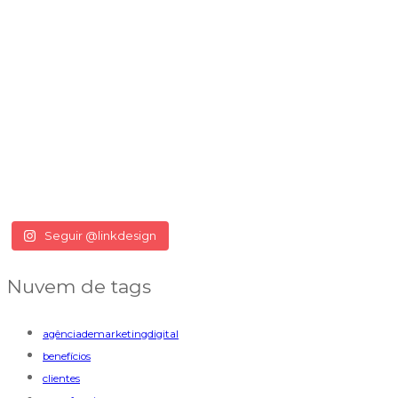
Seguir @linkdesign
Nuvem de tags
agênciademarketingdigital
benefícios
clientes