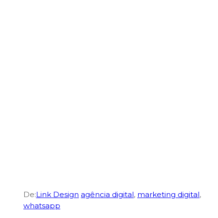
De:
Link Design
agência digital
,
marketing digital
,
whatsapp