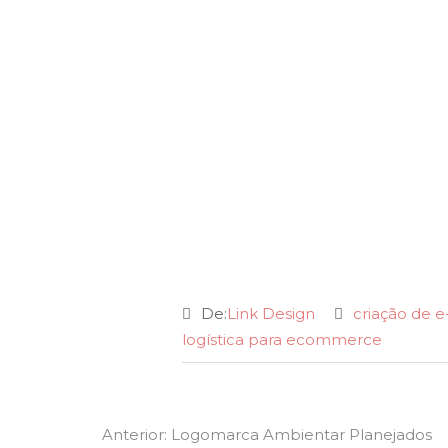
De:
Link Design
criação de
logística para ecommerce
Navegação
Previous
Anterior:
Logomarca Ambientar Planejados