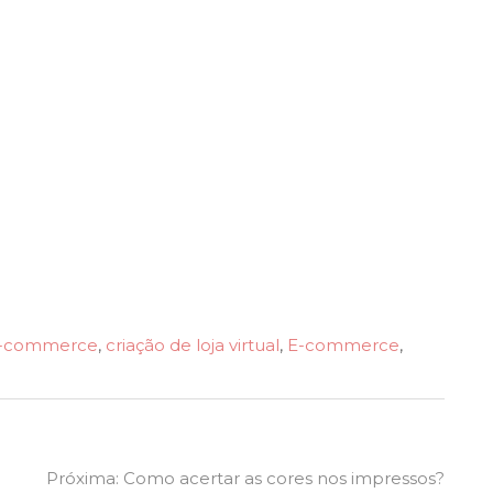
 e-commerce
,
criação de loja virtual
,
E-commerce
,
Next
Próxima:
Como acertar as cores nos impressos?