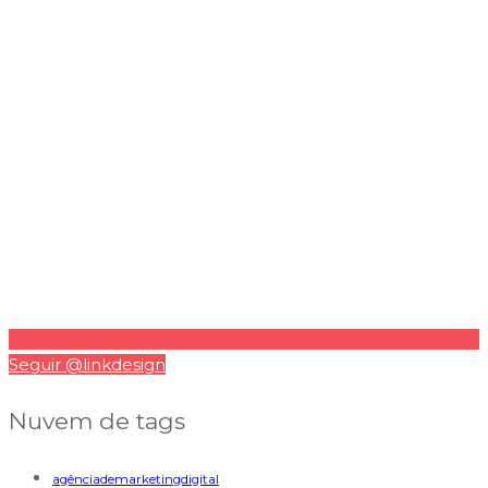
Seguir @linkdesign
Nuvem de tags
agênciademarketingdigital