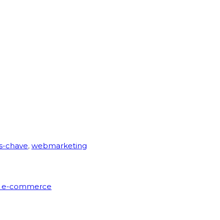
s-chave
,
webmarketing
do e-commerce