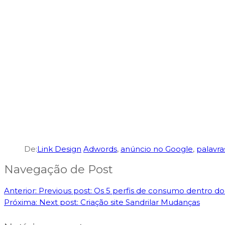
De:
Link Design
Adwords
,
anúncio no Google
,
palavra
Navegação de Post
Anterior:
Previous post:
Os 5 perfis de consumo dentro 
Próxima:
Next post:
Criação site Sandrilar Mudanças