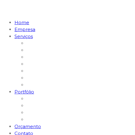
Home
Empresa
Serviços
Marketing Digital & Tráfego Pago
Posicionamento em I.A. (GEO)
MKT Digital para Restaurantes
MKT Digital para Médicos
Websites e Lojas E-commerce
Logomarcas e Kit Empresa
Hospedagem & Suporte
Portfólio
Gerenciamento Redes Sociais
Criação de Logomarcas
Sites e E-commerce
Impressos
Orçamento
Contato