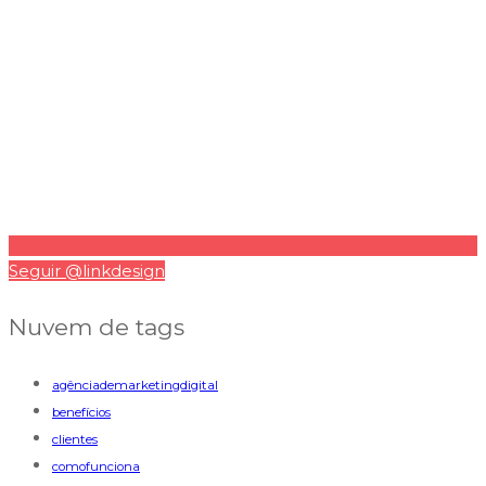
Seguir @linkdesign
Nuvem de tags
agênciademarketingdigital
benefícios
clientes
comofunciona