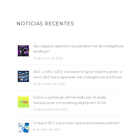
NOTÍCIAS RECENTES
Seu negócio aparece nas plataformas de Inteligência
Artificial?
15 de julho de 2026
AIO, LLMO, GEO e Answer Engine Optimization: o
novo SEO para aparecer nas Inteligências Artificiais
16 de março de 2026
Como o conteúdo alimentado por IA pode
revolucionar o marketing digital em 2026
21 de outubro de 2025
O que é SEO Local e por que sua empresa precisa?
8 de abril de 2025