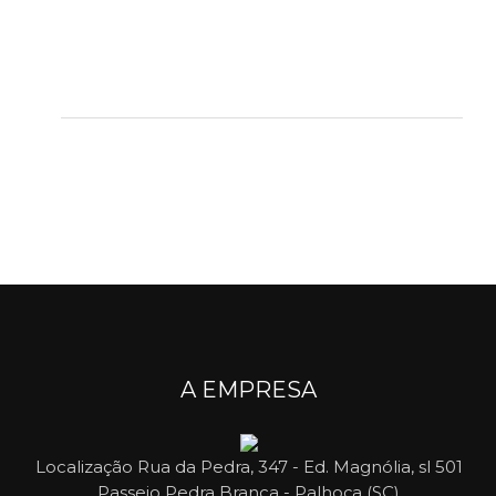
A EMPRESA
Localização
Rua da Pedra, 347 - Ed. Magnólia, sl 501
Passeio Pedra Branca - Palhoça (SC)