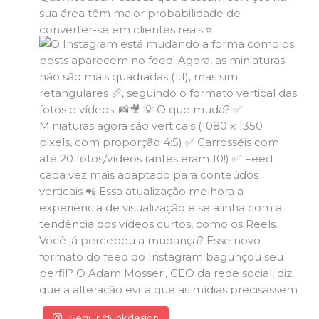
Seguir @linkdesign