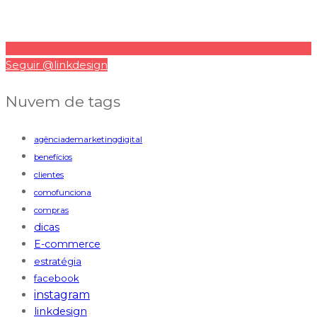
Seguir @linkdesign
Nuvem de tags
agênciademarketingdigital
benefícios
clientes
comofunciona
compras
dicas
E-commerce
estratégia
facebook
instagram
linkdesign