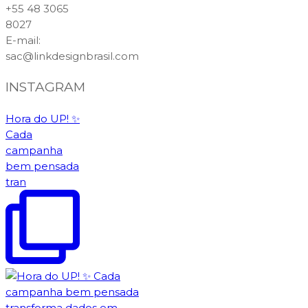
+55 48 3065
8027
E-mail
:
sac@linkdesignbrasil.com
INSTAGRAM
Hora do UP! ✨️
Cada
campanha
bem pensada
tran