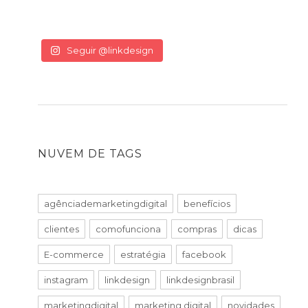
Seguir @linkdesign
NUVEM DE TAGS
agênciademarketingdigital
benefícios
clientes
comofunciona
compras
dicas
E-commerce
estratégia
facebook
instagram
linkdesign
linkdesignbrasil
marketingdigital
marketing digital
novidades