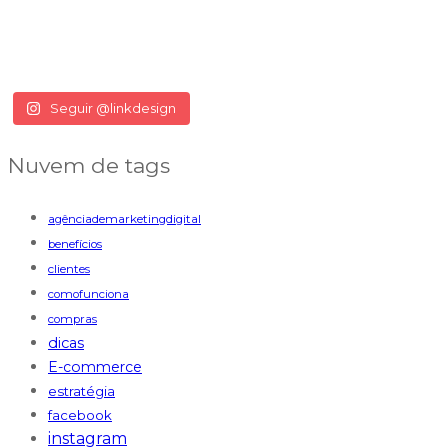
Seguir @linkdesign
Nuvem de tags
agênciademarketingdigital
benefícios
clientes
comofunciona
compras
dicas
E-commerce
estratégia
facebook
instagram