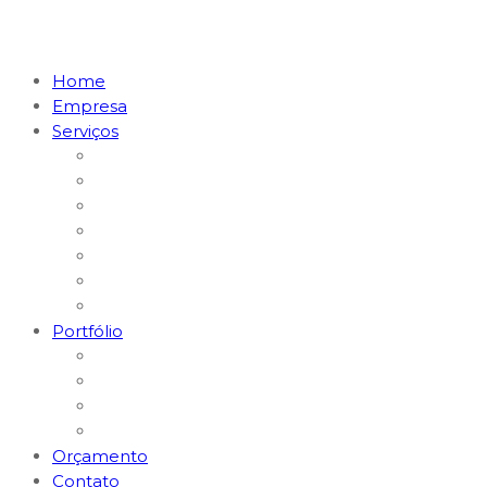
Home
Empresa
Serviços
Marketing Digital & Tráfego Pago
Posicionamento em I.A. (GEO)
MKT Digital para Restaurantes
MKT Digital para Médicos
Websites e Lojas E-commerce
Logomarcas e Kit Empresa
Hospedagem & Suporte
Portfólio
Gerenciamento Redes Sociais
Criação de Logomarcas
Sites e E-commerce
Impressos
Orçamento
Contato