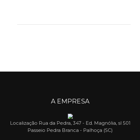
A EMPRESA
Localização
Rua da Pedra, 347 - Ed. Magnólia, sl 501
Passeio Pedra Branca - Palhoça (SC)