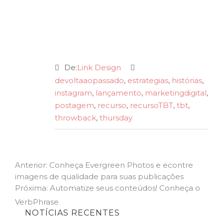
De:
Link Design
devoltaaopassado
,
estrategias
,
histórias
,
instagram
,
lançamento
,
marketingdigital
,
postagem
,
recurso
,
recursoTBT
,
tbt
,
throwback
,
thursday
Navegação
Previous
Anterior:
Conheça Evergreen Photos e econtre
post:
imagens de qualidade para suas publicações
de
Next
Próxima:
Automatize seus conteúdos! Conheça o
Post
post:
VerbPhrase
NOTÍCIAS RECENTES