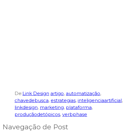
De:
Link Design
artigo
,
automatização
,
chavedebusca
,
estrategias
,
inteligenciaartificial
,
linkdesign
,
marketing
,
plataforma
,
produçãodetópicos
,
verbphase
Navegação de Post