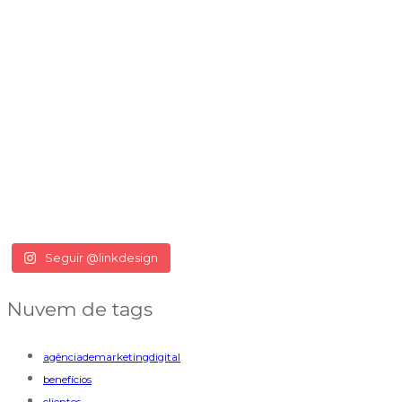
Seguir @linkdesign
Nuvem de tags
agênciademarketingdigital
benefícios