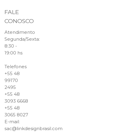
FALE
CONOSCO
Atendimento
Segunda/Sexta:
8:30 -
19:00 hs
Telefones
+55 48
99170
2495
+55 48
3093 6668
+55 48
3065 8027
E-mail
:
sac@linkdesignbrasil.com