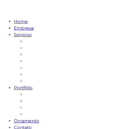
Home
Empresa
Serviços
Marketing Digital & Tráfego Pago
Posicionamento em I.A. (GEO)
MKT Digital para Restaurantes
MKT Digital para Médicos
Websites e Lojas E-commerce
Logomarcas e Kit Empresa
Hospedagem & Suporte
Portfólio
Gerenciamento Redes Sociais
Criação de Logomarcas
Sites e E-commerce
Impressos
Orçamento
Contato