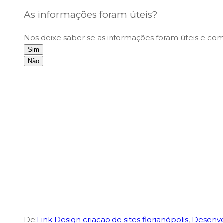
As informações foram úteis?
Nos deixe saber se as informações foram úteis e co
Sim
Não
De:
Link Design
criacao de sites florianópolis
,
Desenvo