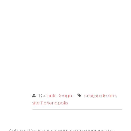
De:
Link Design
criação de site
,
site florianopolis
Previous
Anterior:
Dicas para navegar com segurança na