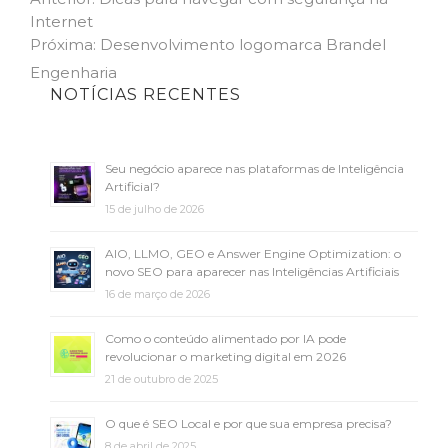
Navegação
post:
Internet
de
Next
Próxima:
Desenvolvimento logomarca Brandel
Post
post:
Engenharia
NOTÍCIAS RECENTES
Seu negócio aparece nas plataformas de Inteligência
Artificial?
15 de julho de 2026
AIO, LLMO, GEO e Answer Engine Optimization: o
novo SEO para aparecer nas Inteligências Artificiais
16 de março de 2026
Como o conteúdo alimentado por IA pode
revolucionar o marketing digital em 2026
21 de outubro de 2025
O que é SEO Local e por que sua empresa precisa?
8 de abril de 2025