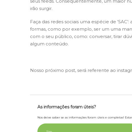
seus feeds. Consequentemente, um maior núm
irão surgir.
Faça das redes sociais uma espécie de ‘SAC’:
formas, como por exemplo, ser um uma man
com o seu público, como: conversar, tirar dú
algum conteúdo.
Nosso próximo post, será referente ao
instag
As informações foram úteis?
Nos deixe saber se as informações foram úteis e completas! Es
Sim