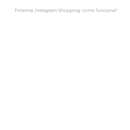
Next
Próxima:
Instagram Shopping: como funciona?
post: