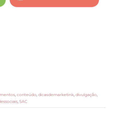
amentos
,
conteúdo
,
dicasdemarketink
,
divulgação
,
essociais
,
SAC