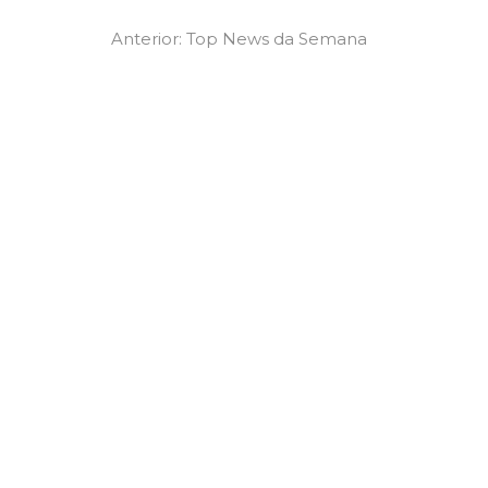
Navegação
Previous
Anterior:
Top News da Semana
post:
de
Post