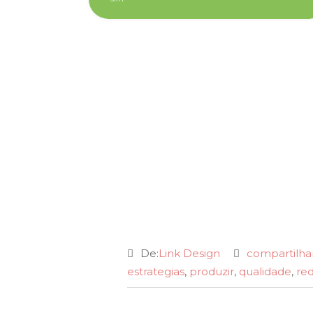
De:
Link Design
compartilh
estrategias
,
produzir
,
qualidade
,
red