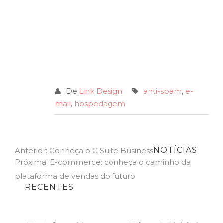
De:
Link Design
anti-spam
,
e-
mail
,
hospedagem
Navegação
Previous
NOTÍCIAS
Anterior:
Conheça o G Suite Business
post:
Next
Próxima:
E-commerce: conheça o caminho da
de
post:
plataforma de vendas do futuro
Post
RECENTES