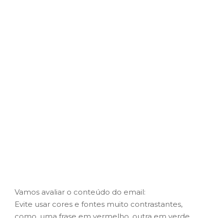
Vamos avaliar o conteúdo do email:
Evite usar cores e fontes muito contrastantes,
como, uma frase em vermelho, outra em verde,