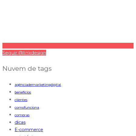
Seguir @linkdesign
Nuvem de tags
agênciademarketingdigital
benefícios
clientes
comofunciona
compras
dicas
E-commerce