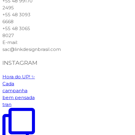
+55 48 99170
2495
+55 48 3093
6668
+55 48 3065
8027
E-mail
:
sac@linkdesignbrasil.com
INSTAGRAM
Hora do UP! ✨️
Cada
campanha
bem pensada
tran