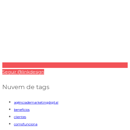
Seguir @linkdesign
Nuvem de tags
agênciademarketingdigital
benefícios
clientes
comofunciona