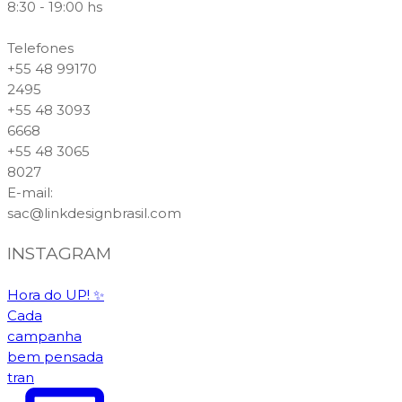
8:30 - 19:00 hs
Telefones
+55 48 99170
2495
+55 48 3093
6668
+55 48 3065
8027
E-mail
:
sac@linkdesignbrasil.com
INSTAGRAM
Hora do UP! ✨️
Cada
campanha
bem pensada
tran