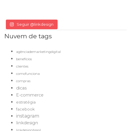
Seguir @linkdesign
Nuvem de tags
agênciademarketingdigital
benefícios
clientes
comofunciona
compras
dicas
E-commerce
estratégia
facebook
instagram
linkdesign
linkdesignbrasil