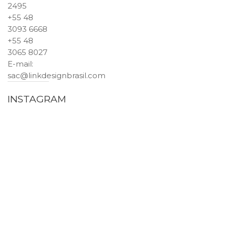
2495
+55 48
3093 6668
+55 48
3065 8027
E-mail
:
sac@linkdesignbrasil.com
INSTAGRAM