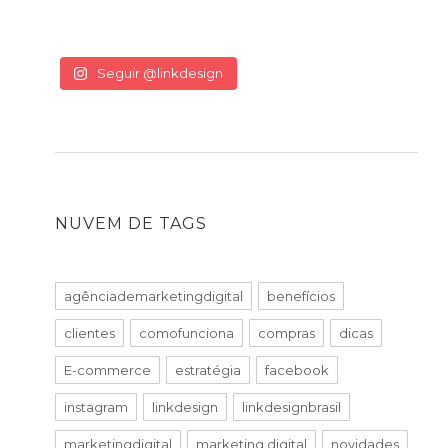
Seguir @linkdesign
NUVEM DE TAGS
agênciademarketingdigital
benefícios
clientes
comofunciona
compras
dicas
E-commerce
estratégia
facebook
instagram
linkdesign
linkdesignbrasil
marketingdigital
marketing digital
novidades