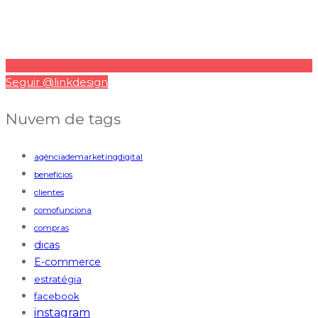
Seguir @linkdesign
Nuvem de tags
agênciademarketingdigital
benefícios
clientes
comofunciona
compras
dicas
E-commerce
estratégia
facebook
instagram