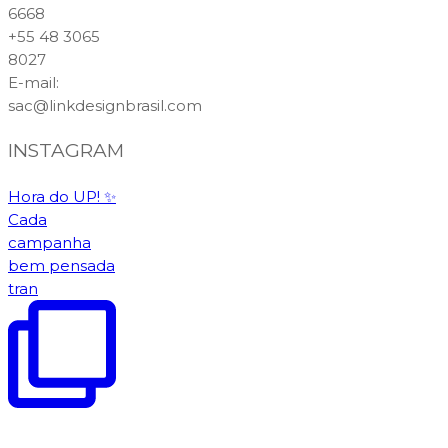
6668
+55 48 3065
8027
E-mail
:
sac@linkdesignbrasil.com
INSTAGRAM
Hora do UP! ✨️
Cada
campanha
bem pensada
tran