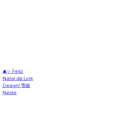
🎄✨ Feliz
Natal da Link
Design! 🎅🏼
Neste