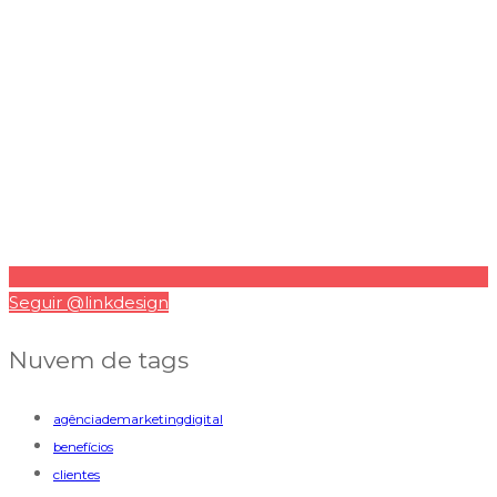
Seguir @linkdesign
Nuvem de tags
agênciademarketingdigital
benefícios
clientes