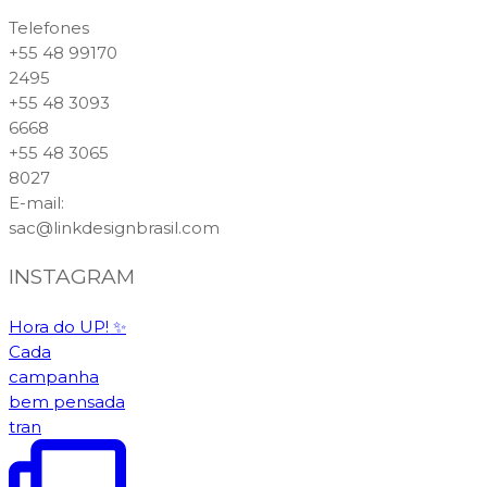
Telefones
+55 48 99170
2495
+55 48 3093
6668
+55 48 3065
8027
E-mail
:
sac@linkdesignbrasil.com
INSTAGRAM
Hora do UP! ✨️
Cada
campanha
bem pensada
tran