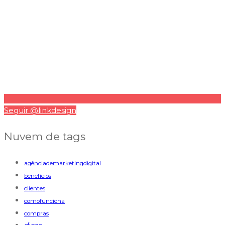
Seguir @linkdesign
Nuvem de tags
agênciademarketingdigital
benefícios
clientes
comofunciona
compras