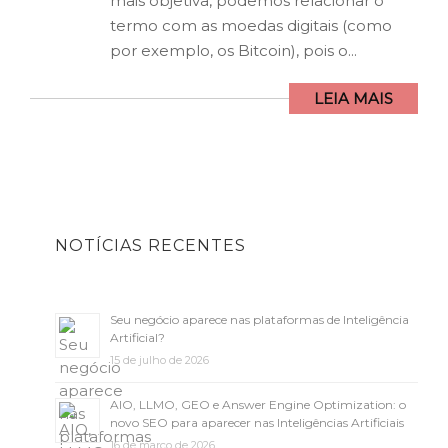
mais objetiva, podemos relacionar o
termo com as moedas digitais (como
por exemplo, os Bitcoin), pois o...
LEIA MAIS
NOTÍCIAS RECENTES
Seu negócio aparece nas plataformas de Inteligência
Artificial?
15 de julho de 2026
AIO, LLMO, GEO e Answer Engine Optimization: o
novo SEO para aparecer nas Inteligências Artificiais
16 de março de 2026