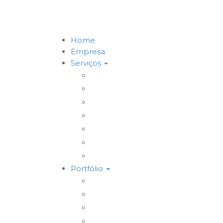
Home
Empresa
Serviços
Marketing Digital & Tráfego Pag
Posicionamento em I.A. (GEO)
MKT Digital para Restaurantes
MKT Digital para Médicos
Websites e Lojas E-commerce
Logomarcas e Kit Empresa
Hospedagem & Suporte
Portfólio
Gerenciamento Redes Sociais
Criação de Logomarcas
Sites e E-commerce
Impressos