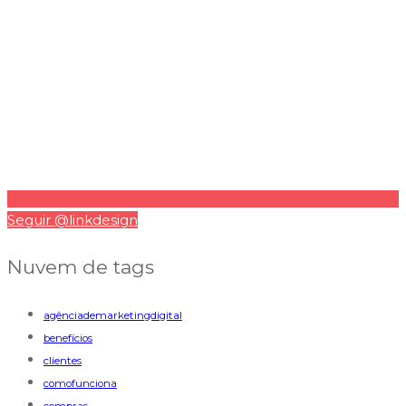
Seguir @linkdesign
Nuvem de tags
agênciademarketingdigital
benefícios
clientes
comofunciona