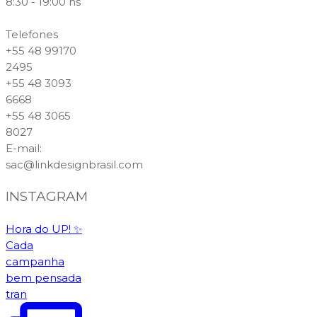
8:30 - 19:00 hs
Telefones
+55 48 99170
2495
+55 48 3093
6668
+55 48 3065
8027
E-mail
:
sac@linkdesignbrasil.com
INSTAGRAM
Hora do UP! ✨️
Cada
campanha
bem pensada
tran