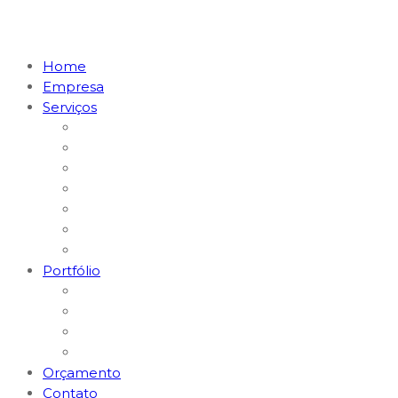
Home
Empresa
Serviços
Marketing Digital & Tráfego Pago
Posicionamento em I.A. (GEO)
MKT Digital para Restaurantes
MKT Digital para Médicos
Websites e Lojas E-commerce
Logomarcas e Kit Empresa
Hospedagem & Suporte
Portfólio
Gerenciamento Redes Sociais
Criação de Logomarcas
Sites e E-commerce
Impressos
Orçamento
Contato