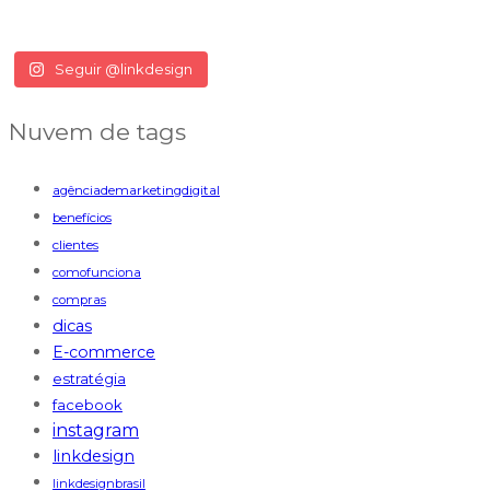
Seguir @linkdesign
Nuvem de tags
agênciademarketingdigital
benefícios
clientes
comofunciona
compras
dicas
E-commerce
estratégia
facebook
instagram
linkdesign
linkdesignbrasil