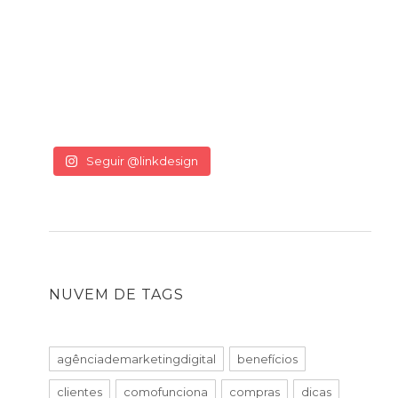
Seguir @linkdesign
NUVEM DE TAGS
agênciademarketingdigital
benefícios
clientes
comofunciona
compras
dicas