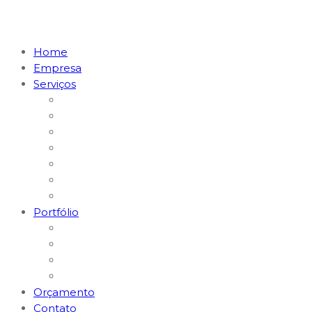
Home
Empresa
Serviços
Marketing Digital & Tráfego Pago
Posicionamento em I.A. (GEO)
MKT Digital para Restaurantes
MKT Digital para Médicos
Websites e Lojas E-commerce
Logomarcas e Kit Empresa
Hospedagem & Suporte
Portfólio
Gerenciamento Redes Sociais
Criação de Logomarcas
Sites e E-commerce
Impressos
Orçamento
Contato