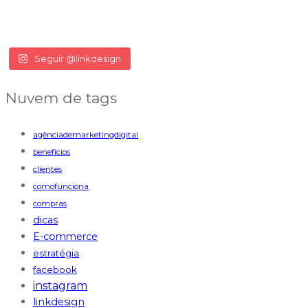
Seguir @linkdesign
Nuvem de tags
agênciademarketingdigital
benefícios
clientes
comofunciona
compras
dicas
E-commerce
estratégia
facebook
instagram
linkdesign