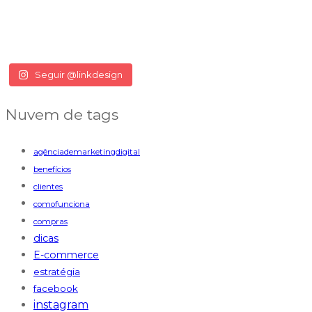
Seguir @linkdesign
Nuvem de tags
agênciademarketingdigital
benefícios
clientes
comofunciona
compras
dicas
E-commerce
estratégia
facebook
instagram