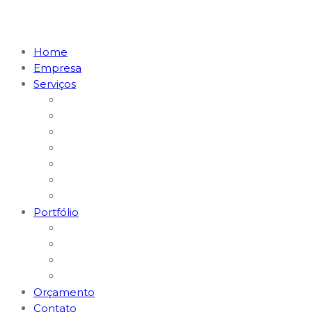
Home
Empresa
Serviços
Marketing Digital & Tráfego Pago
Posicionamento em I.A. (GEO)
MKT Digital para Restaurantes
MKT Digital para Médicos
Websites e Lojas E-commerce
Logomarcas e Kit Empresa
Hospedagem & Suporte
Portfólio
Gerenciamento Redes Sociais
Criação de Logomarcas
Sites e E-commerce
Impressos
Orçamento
Contato