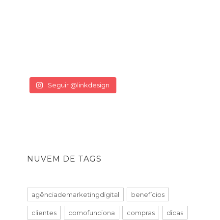
Seguir @linkdesign
NUVEM DE TAGS
agênciademarketingdigital
benefícios
clientes
comofunciona
compras
dicas