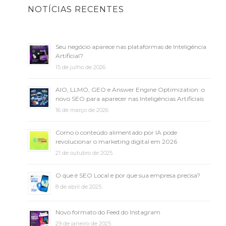
NOTÍCIAS RECENTES
Seu negócio aparece nas plataformas de Inteligência
Artificial?
15 de julho de 2026
AIO, LLMO, GEO e Answer Engine Optimization: o
novo SEO para aparecer nas Inteligências Artificiais
16 de março de 2026
Como o conteúdo alimentado por IA pode
revolucionar o marketing digital em 2026
21 de outubro de 2025
O que é SEO Local e por que sua empresa precisa?
8 de abril de 2025
Novo formato do Feed do Instagram
29 de janeiro de 2025