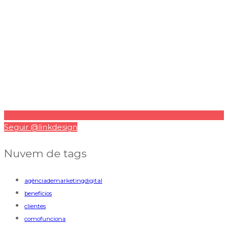
Seguir @linkdesign
Nuvem de tags
agênciademarketingdigital
benefícios
clientes
comofunciona