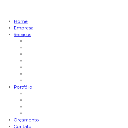
Home
Empresa
Serviços
Marketing Digital & Tráfego Pago
Posicionamento em I.A. (GEO)
MKT Digital para Restaurantes
MKT Digital para Médicos
Websites e Lojas E-commerce
Logomarcas e Kit Empresa
Hospedagem & Suporte
Portfólio
Gerenciamento Redes Sociais
Criação de Logomarcas
Sites e E-commerce
Impressos
Orçamento
Contato