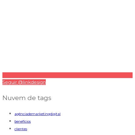
Seguir @linkdesign
Nuvem de tags
agênciademarketingdigital
benefícios
clientes