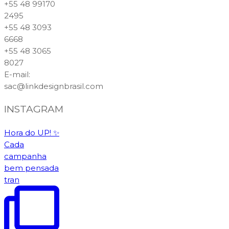
+55 48 99170
2495
+55 48 3093
6668
+55 48 3065
8027
E-mail
:
sac@linkdesignbrasil.com
INSTAGRAM
Hora do UP! ✨️
Cada
campanha
bem pensada
tran