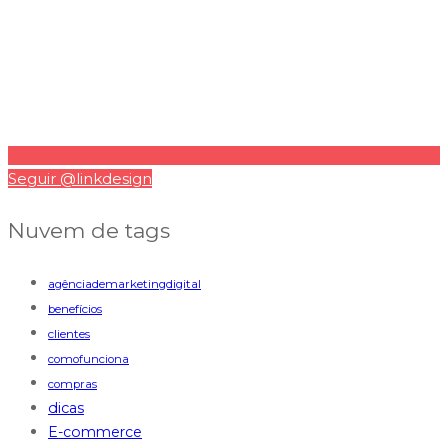
Seguir @linkdesign
Nuvem de tags
agênciademarketingdigital
benefícios
clientes
comofunciona
compras
dicas
E-commerce