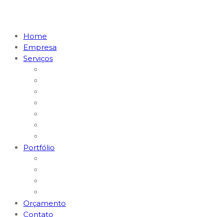
Home
Empresa
Serviços
Marketing Digital & Tráfego Pago
Posicionamento em I.A. (GEO)
MKT Digital para Restaurantes
MKT Digital para Médicos
Websites e Lojas E-commerce
Logomarcas e Kit Empresa
Hospedagem & Suporte
Portfólio
Gerenciamento Redes Sociais
Criação de Logomarcas
Sites e E-commerce
Impressos
Orçamento
Contato