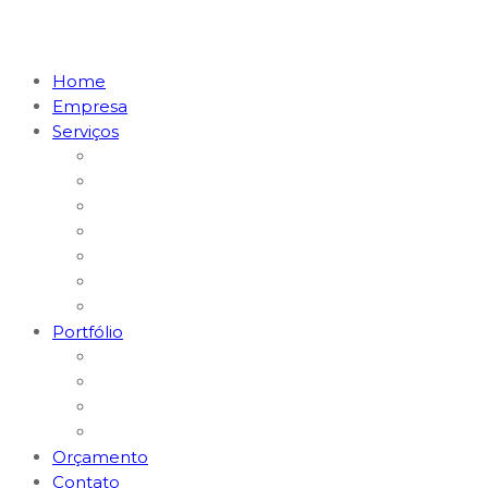
Home
Empresa
Serviços
Marketing Digital & Tráfego Pago
Posicionamento em I.A. (GEO)
MKT Digital para Restaurantes
MKT Digital para Médicos
Websites e Lojas E-commerce
Logomarcas e Kit Empresa
Hospedagem & Suporte
Portfólio
Gerenciamento Redes Sociais
Criação de Logomarcas
Sites e E-commerce
Impressos
Orçamento
Contato