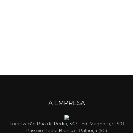
A EMPRESA
Localização
Rua da Pedra, 347 - Ed. Magnólia, sl 501
Passeio Pedra Branca - Palhoça (SC)