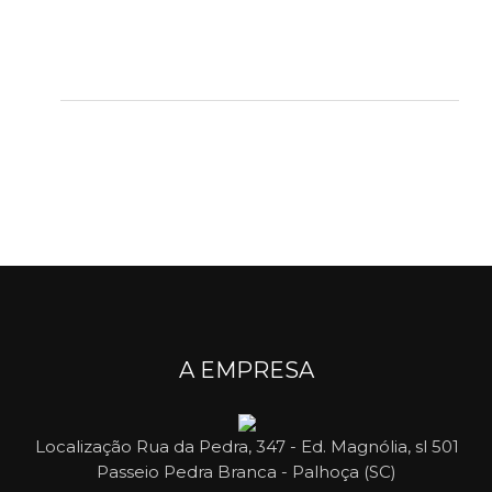
A EMPRESA
Localização
Rua da Pedra, 347 - Ed. Magnólia, sl 501
Passeio Pedra Branca - Palhoça (SC)