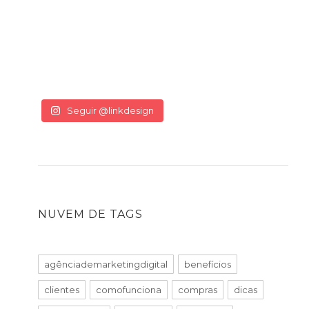
Seguir @linkdesign
NUVEM DE TAGS
agênciademarketingdigital
benefícios
clientes
comofunciona
compras
dicas