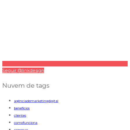
Seguir @linkdesign
Nuvem de tags
agênciademarketingdigital
benefícios
clientes
comofunciona