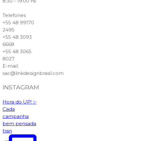
8:30 - 19:00 hs
Telefones
+55 48 99170
2495
+55 48 3093
6668
+55 48 3065
8027
E-mail
:
sac@linkdesignbrasil.com
INSTAGRAM
Hora do UP! ✨️
Cada
campanha
bem pensada
tran